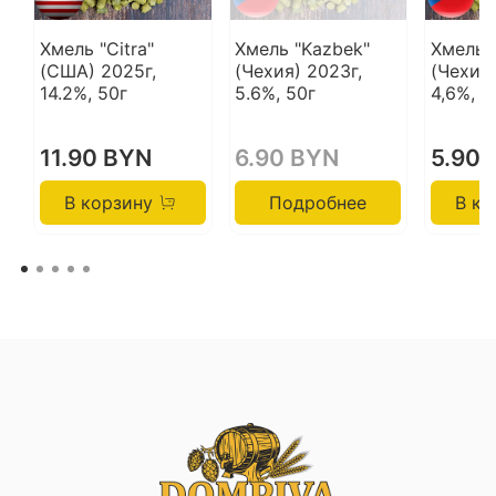
Хмель "Citra"
Хмель "Kazbek"
Хмель 
(США) 2025г,
(Чехия) 2023г,
(Чехия)
14.2%, 50г
5.6%, 50г
4,6%, 5
11.90 BYN
6.90 BYN
5.90 
В корзину
Подробнее
В ко