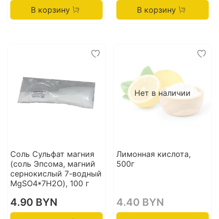
В корзину
В корзину
Нет в наличии
Соль Сульфат магния
Лимонная кислота,
(соль Эпсома, магний
500г
сернокислый 7-водный
MgSO4*7H2O), 100 г
4.90 BYN
4.40 BYN