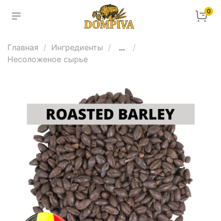
0
Главная
Ингредиенты
...
Несоложеное сырье