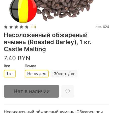
арт.
624
(0)
Несоложенный обжареный
ячмень (Roasted Barley), 1 кг.
Castle Malting
7.40 BYN
Вес
Помол
1 кг
Не нужен
30коп. / кг
Нет в наличии
Несоложенный обжареный ячмень. Обжарен при