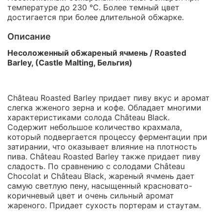
температуре до 230 °C. Более темный цвет
достигается при более длительной обжарке.
Описание
Несоложенный обжареный ячмень / Roasted
Barley, (Castle Malting,
Бельгия
)
Château Roasted Barley придает пиву вкус и аромат
слегка жженого зерна и кофе. Обладает многими
характеристиками солода Château Black.
Содержит небольшое количество крахмала,
который подвергается процессу ферментации при
затирании, что оказывает влияние на плотность
пива. Château Roasted Barley также придает пиву
сладость. По сравнению с солодами Château
Chocolat и Château Black, жареный ячмень дает
самую светлую пену, насыщенный красновато-
коричневый цвет и очень сильный аромат
жареного. Придает сухость портерам и стаутам.