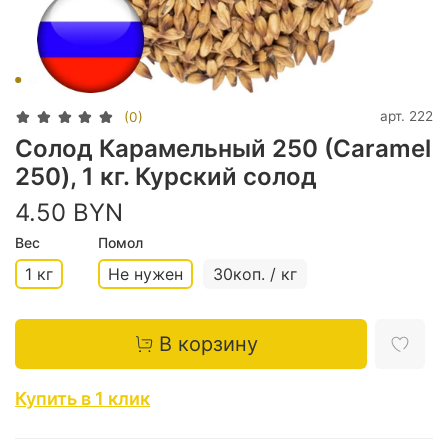
арт.
222
(0)
Солод Карамельный 250 (Caramel
250), 1 кг. Курский солод
4.50 BYN
Вес
Помол
1 кг
Не нужен
30коп. / кг
В корзину
Купить в 1 клик