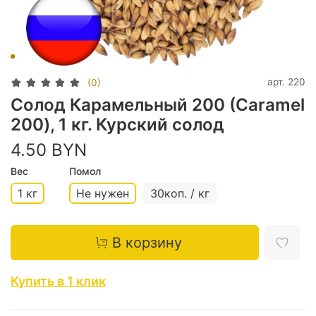
арт.
220
(0)
Солод Карамельный 200 (Caramel
200), 1 кг. Курский солод
4.50 BYN
Вес
Помол
1 кг
Не нужен
30коп. / кг
В корзину
Купить в 1 клик